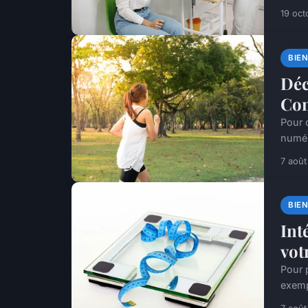
19 oct
BIE
Déc
Con
Pour c
numéri
7 aoû
BIE
Int
vot
Pour p
exempl