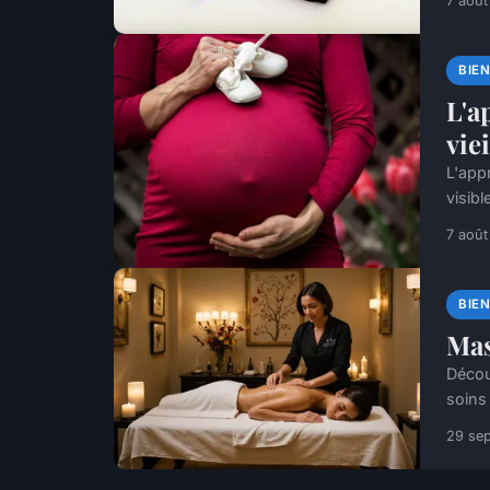
7 aoû
BIE
L'a
vie
L'app
visibl
7 aoû
BIE
Mas
Décou
soins
29 se