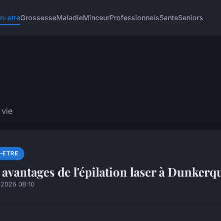
n-etre
Grossesse
Maladie
Minceur
Professionnels
Sante
Seniors
 vie
N-ETRE
 avantages de l'épilation laser à Dunkerq
/2026 08:10