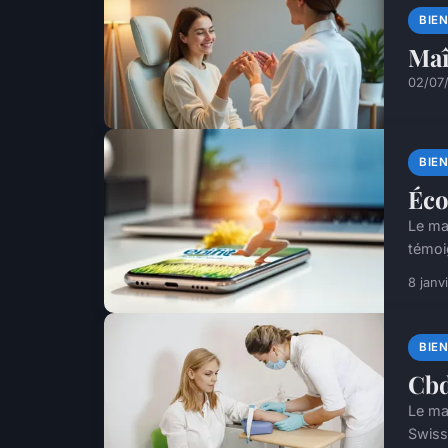
BIE
Maî
02/07
BIE
Éco
Le mar
témoi
8 janv
BIE
Cbd
Le ma
Swiss