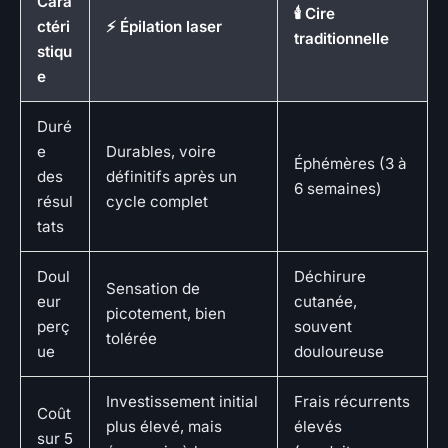
Cara
🕯️ Cire
ctéri
⚡ Épilation laser
traditionnelle
stiqu
e
Duré
e
Durables, voire
Éphémères (3 à
des
définitifs après un
6 semaines)
résul
cycle complet
tats
Doul
Déchirure
Sensation de
eur
cutanée,
picotement, bien
perç
souvent
tolérée
ue
douloureuse
Investissement initial
Frais récurrents
Coût
plus élevé, mais
élevés
sur 5