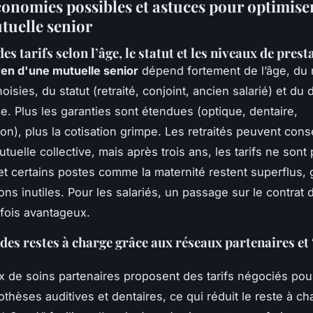
conomies possibles et astuces pour optimiser
tuelle senior
es tarifs selon l’âge, le statut et les niveaux de prest
en d'une mutuelle senior
dépend fortement de l’âge, du 
oisies, du statut (retraité, conjoint, ancien salarié) et d
e. Plus les garanties sont étendues (optique, dentaire,
ion), plus la cotisation grimpe. Les retraités peuvent cons
uelle collective, mais après trois ans, les tarifs ne sont 
et certains postes comme la maternité restent superflus,
ons inutiles. Pour les salariés, un passage sur le contrat 
rfois avantageux.
des restes à charge grâce aux réseaux partenaires et
 de soins partenaires proposent des tarifs négociés pou
othèses auditives et dentaires, ce qui réduit le reste à ch