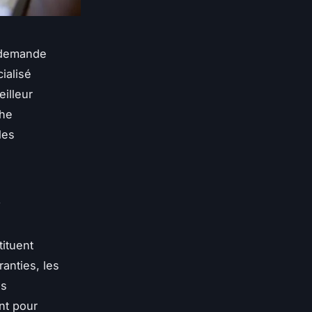
 demande
ialisé
eilleur
che
les
a
tituent
anties, les
es
nt pour