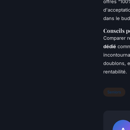
offres “100
d'acceptati
dans le bud
Conseils p
Comparer ré
dédié
comme
incontourna
doublons, e
rentabilité.
Seniors