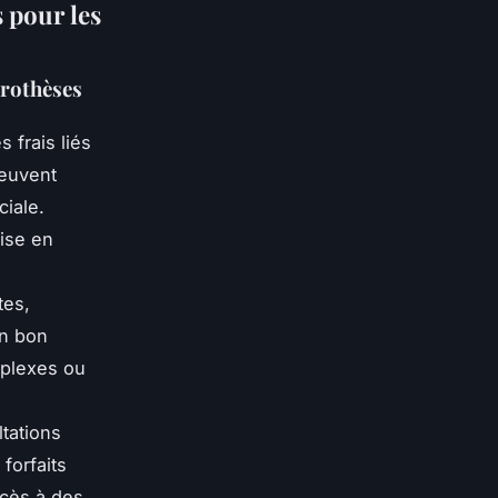
 pour les
prothèses
s frais liés
peuvent
iale.
rise en
tes,
Un bon
mplexes ou
tations
forfaits
cès à des