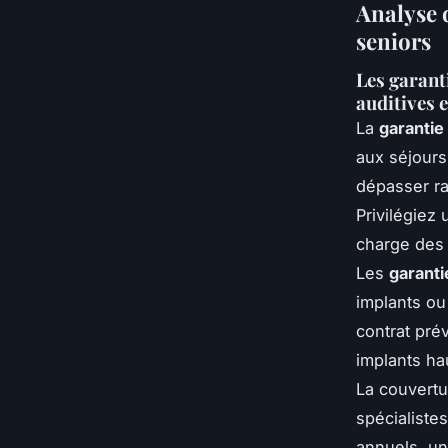
Analyse 
seniors
Les garanti
auditives 
La
garantie 
aux séjours
dépasser ra
Privilégiez
charge des 
Les
garanti
implants ou
contrat pré
implants h
La couvert
spécialiste
annuels, u