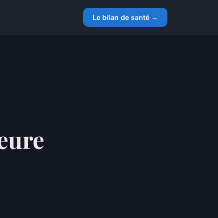
Le bilan de santé →
leure