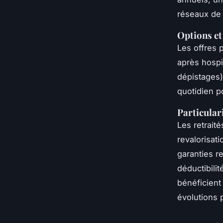
réseaux de 
Options et
Les offres 
après hospi
dépistages)
quotidien po
Particulari
Les retrait
revalorisati
garanties r
déductibilit
bénéficient
évolutions p