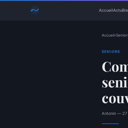
Accueil
Actu
Bie
Accueil
›
Senior
SENIORS
Com
seni
cou
Antonin — 27