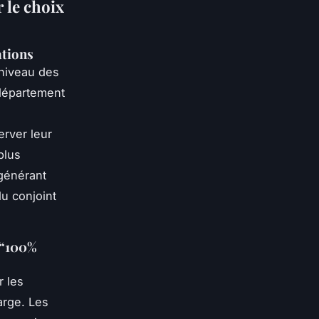
 le choix
ations
niveau des
u département
erver leur
plus
 générant
du conjoint
 “100%
r les
arge. Les