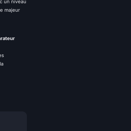
ec un niveau
le majeur
rateur
es
la