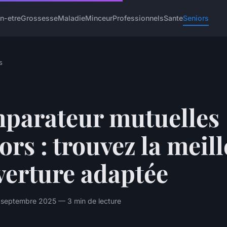
n-etre
Grossesse
Maladie
Minceur
Professionnels
Sante
Seniors
s
parateur mutuelles
ors : trouvez la meil
verture adaptée
 septembre 2025 — 3 min de lecture