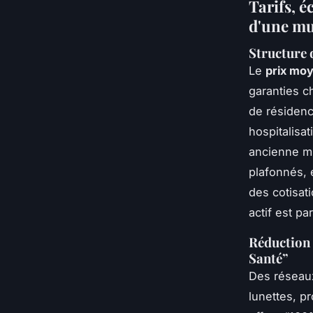
Tarifs, é
d'une mu
Structure d
Le
prix moy
garanties ch
de résidenc
hospitalisat
ancienne mut
plafonnés, 
des cotisati
actif est pa
Réduction 
Santé”
Des réseaux
lunettes, pr