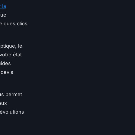
 la
vue
elques clics
optique, le
votre état
uides
 devis
ous permet
eux
 évolutions