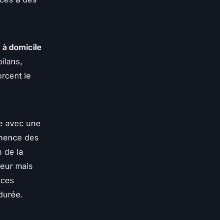
 à domicile
ilans,
orcent le
ve avec une
tinence des
n de la
yeur mais
 ces
 durée.