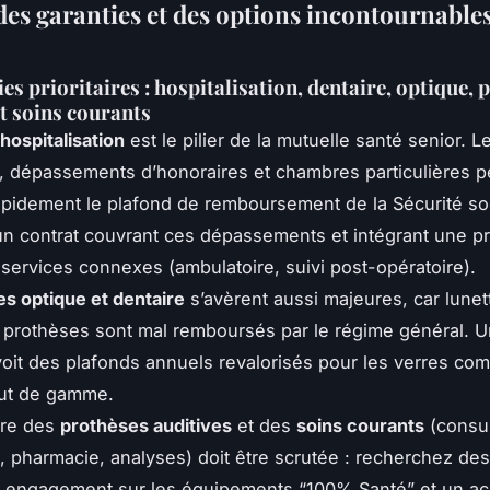
des garanties et des options incontournables
es prioritaires : hospitalisation, dentaire, optique, 
et soins courants
hospitalisation
est le pilier de la mutuelle santé senior. Le
, dépassements d’honoraires et chambres particulières 
pidement le plafond de remboursement de la Sécurité soc
 un contrat couvrant ces dépassements et intégrant une p
services connexes (ambulatoire, suivi post-opératoire).
es optique et dentaire
s’avèrent aussi majeures, car lunet
 prothèses sont mal remboursés par le régime général. 
voit des plafonds annuels revalorisés pour les verres co
aut de gamme.
ure des
prothèses auditives
et des
soins courants
(consul
s, pharmacie, analyses) doit être scrutée : recherchez des 
n engagement sur les équipements “100% Santé” et un ac