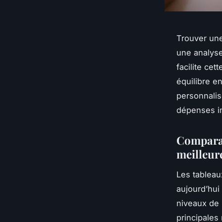
Trouver un
une analyse
facilite cet
équilibre e
personnalis
dépenses in
Comparat
meilleur
Les tableaux
aujourd’hui
niveaux de 
principales